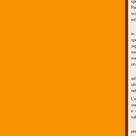
sp
Ra
sci
ed 
E
in
sp
si
se
vu
un
Is
ad
ul
ne
L’
so
e 
sa
Si
pi