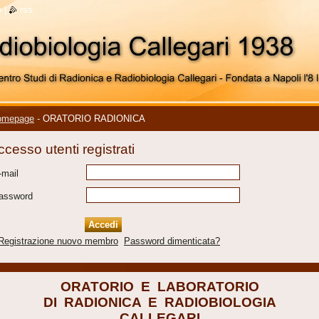
o
|
rss
omepage
-
ORATORIO RADIONICA
ccesso utenti registrati
-mail
assword
Registrazione nuovo membro
Password dimenticata?
ORATORIO E LABORATORIO
DI RADIONICA E RADIOBIOLOGIA
CALLEGARI