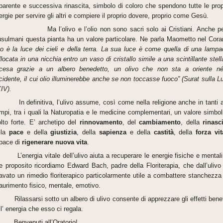
parente e successiva rinascita, simbolo di coloro che spendono tutte le prop
ergie per servire gli altri e compiere il proprio dovere, proprio come Gesù.
 l’olivo e l’olio non sono sacri solo ai Cristiani. Anche pe
sulmani questa pianta ha un valore particolare. Ne parla Maometto nel Cora
io è la luce dei cieli e della terra. La sua luce è come quella di una lampa
llocata in una nicchia entro un vaso di cristallo simile a una scintillante stell
cesa grazie a un albero benedetto, un olivo che non sta a oriente n
cidente, il cui olio illuminerebbe anche se non toccasse fuoco” (Surat sulla L
IV).
 definitiva, l’ulivo assume, così come nella religione anche in tanti al
mpi, tra i quali la Naturopatia e le medicine complementari, un valore simbol
lto forte. E’ archetipo del
rinnovamento
, del
cambiamento
, della
rinasc
lla
pace
e della
giustizia
, della
sapienza
e della
castità
, della
forza vit
pace di
rigenerare nuova vita
.
energia vitale dell’ulivo aiuta a recuperare le energie fisiche e mentali
le proposito ricordiamo Edward Bach, padre della Floriterapia, che dall’ulivo
cavato un rimedio floriterapico particolarmente utile a combattere stanchezza
aurimento fisico, mentale, emotivo.
lassarsi sotto un albero di ulivo consente di apprezzare gli effetti benef
ll’ energia che esso ci regala.
nvenuti all’Oratorio!