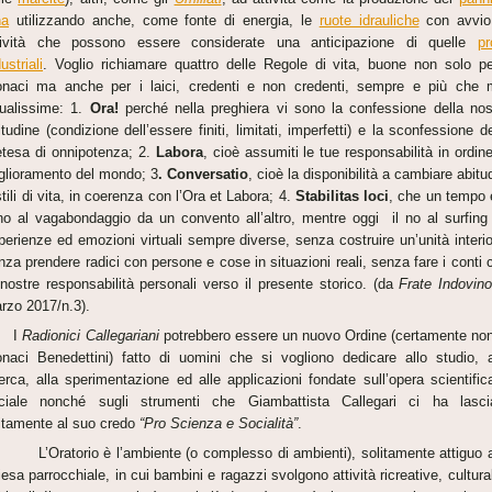
na
utilizzando anche, come fonte di energia, le
ruote idrauliche
con avvio
tività che possono essere considerate una anticipazione di quelle
pr
ustriali
. Voglio richiamare quattro delle Regole di vita, buone non solo pe
naci ma anche per i laici, credenti e non credenti, sempre e più che 
tualissime: 1.
Ora!
perché nella preghiera vi sono la confessione della nos
nitudine (condizione dell’essere finiti, limitati, imperfetti) e la sconfessione de
etesa di onnipotenza; 2.
Labora
, cioè assumiti le tue responsabilità in ordine
glioramento del mondo; 3
. Conversatio
, cioè la disponibilità a cambiare abitud
stili di vita, in coerenza con l’Ora et Labora; 4.
Stabilitas loci
, che un tempo 
 no al vagabondaggio da un convento all’altro, mentre oggi il no al surfing
perienze ed emozioni virtuali sempre diverse, senza costruire un’unità interio
nza prendere radici con persone e cose in situazioni reali, senza fare i conti 
 nostre responsabilità personali verso il presente storico. (da
Frate Indovin
rzo 2017/n.3).
I
Radionici
Callegariani
potrebbero essere un nuovo Ordine (certamente non
naci Benedettini) fatto di uomini che si vogliono dedicare allo studio, a
cerca, alla sperimentazione ed alle applicazioni fondate sull’opera scientific
ciale nonché sugli strumenti che Giambattista Callegari ci ha lasci
itamente al suo credo
“Pro Scienza e Socialità”
.
Oratorio è l’ambiente (o complesso di ambienti), solitamente attiguo a
iesa parrocchiale, in cui bambini e ragazzi svolgono attività ricreative, cultural