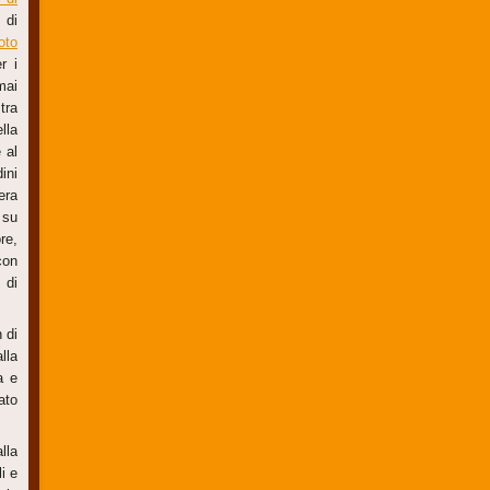
 di
oto
r i
mai
tra
lla
 al
ini
era
 su
re,
con
o
di
 di
lla
a e
ato
lla
i e