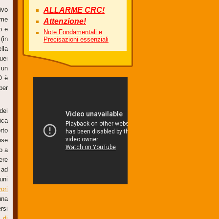
ivo
ALLARME CRC!
ome
Attenzione!
o e
Note Fondamentali e
(in
Precisazioni essenziali
lla
uei
 un
O è
per
dei
ica
rto
ose
o a
ere
 ad
uni
vori
una
rsi
 di