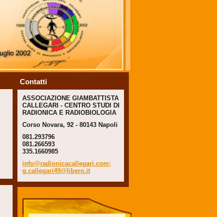
Contatti
ASSOCIAZIONE GIAMBATTISTA
CALLEGARI - CENTRO STUDI DI
RADIONICA E RADIOBIOLOGIA
Corso Novara, 92 - 80143 Napoli
081.293796
081.266593
335.1660985
info@radionicacallegari.com;
g.callegari49@libero.it