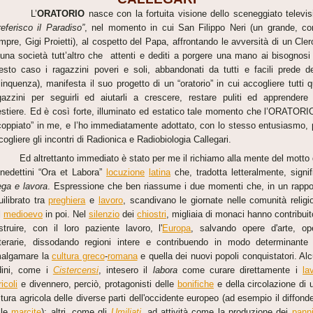
L’
ORATORIO
nasce con la fortuita visione dello sceneggiato televis
referisco il Paradiso”
, nel momento in cui San Filippo Neri (un grande, c
mpre, Gigi Proietti), al cospetto del Papa, affrontando le avversità di un Cler
 una società tutt’altro che attenti e dediti a porgere una mano ai bisognosi 
esto caso i ragazzini poveri e soli, abbandonati da tutti e facili prede de
linquenza), manifesta il suo progetto di un “oratorio” in cui accogliere tutti q
gazzini per seguirli ed aiutarli a crescere, restare puliti ed apprendere
stiere. Ed è così forte, illuminato ed estatico tale momento che l’ORATORI
coppiato” in me, e l’ho immediatamente adottato, con lo stesso entusiasmo, 
cogliere gli incontri di Radionica e Radiobiologia Callegari.
 altrettanto immediato è stato per me il richiamo alla mente del motto 
nedettini “Ora et Labora”
locuzione
latina
che, tradotta letteralmente, signif
ega e lavora
. Espressione che ben riassume i due momenti che, in un rappo
uilibrato tra
preghiera
e
lavoro
, scandivano le giornate nelle comunità religi
l
medioevo
in poi. Nel
silenzio
dei
chiostri
, migliaia di monaci hanno contribuit
struire, con il loro paziente lavoro, l'
Europa
, salvando opere d'arte, op
tterarie, dissodando regioni intere e contribuendo in modo determinante
algamare la
cultura greco
-
romana
e quella dei nuovi popoli conquistatori. Alc
dini, come i
Cistercensi
, intesero il
labora
come curare direttamente i
la
icoli
e divennero, perciò, protagonisti delle
bonifiche
e della circolazione di 
ltura agricola delle diverse parti dell'occidente europeo (ad esempio il diffonde
lle
marcite
); altri, come gli
Umiliati
, ad attività come la produzione dei
panni