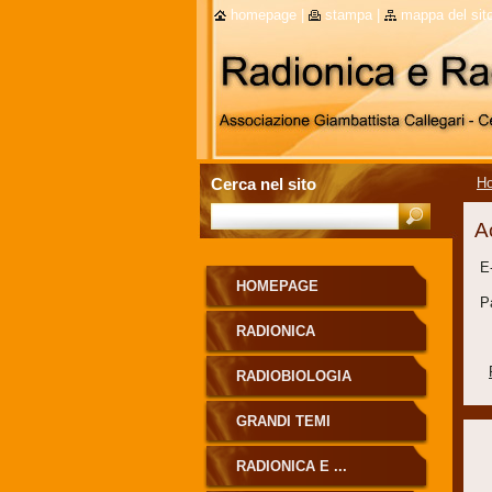
homepage
|
stampa
|
mappa del sit
Cerca nel sito
H
A
E
HOMEPAGE
P
RADIONICA
RADIOBIOLOGIA
GRANDI TEMI
RADIONICA E ...