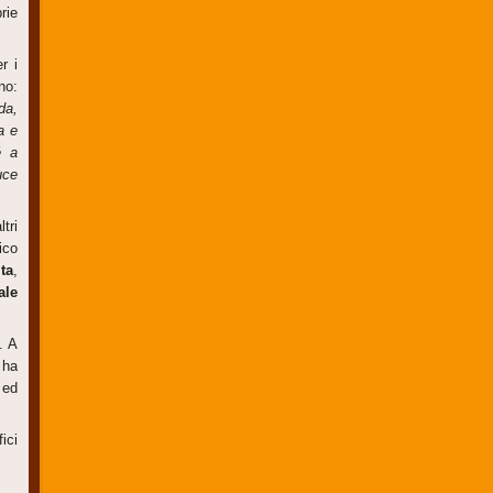
rie
r i
no:
da,
a e
é a
uce
tri
ico
ita
,
ale
. A
 ha
 ed
ici