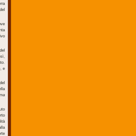
rra
del
ove
nta
ivo
del
sì,
to.
, e
del
lla
ema
uto
rto
ità
lla
rte