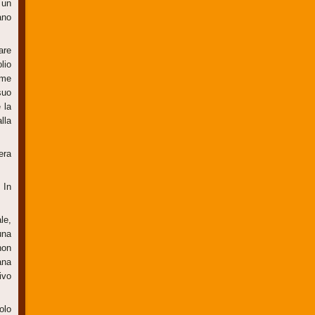
 un
ano
are
lio
ome
suo
 la
lla
 era
 In
le,
una
non
ana
ivo
olo