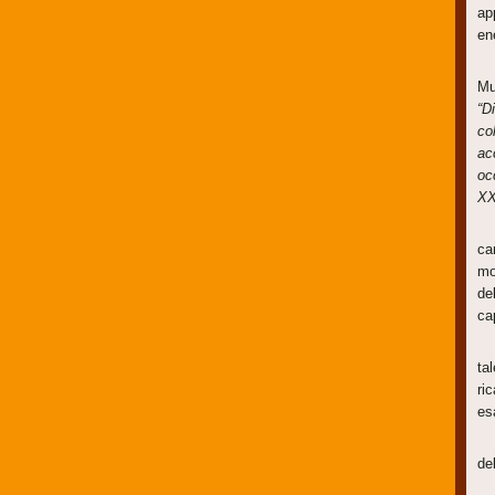
ap
en
Ma
Mu
“D
co
ac
oc
XX
In
ca
mo
de
ca
L’
ta
ri
es
Ri
de
Be