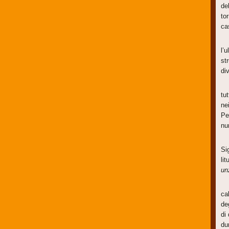
de
to
ca
Am
l’
st
di
Us
tu
ne
Pe
nu
L’
Si
li
un
La
ca
de
di
du