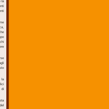
 la
nti
nti
eme
ca,
che
mpo
chi
ere
rse
gli
sto
 la
ici
 di
sta
del