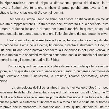
lla
rigenerazione
, perché, dopo la distruzione operata dal diluvio, la te
rnava a fiorire; diventò anche simbolo di
pace
perché attestava la fine 
stigo e la riconciliazione di Dio con gli uomini.
bedue i simboli sono celebrati nella festa cristiana delle Palme d
ulivo sta a rappresentare il Cristo stesso che, attraverso il suo sacrificio, dive
rumento di riconciliazione e di pace per tutta l’umanità. In questa ottica, l’ul
venta una pianta sacra e sacro è anche l’olio che viene dal suo frutto, le olive.
ato una volta per alimentare le lucerne, ha assunto poi un significato 
tto particolare. Come nella lucerna, bruciando, diventava strumento di luce, co
i riti dell’unzione, esso poteva accendere la luce divina in colui che veniva un
r tale motivo re e sacerdoti venivano consacrati con la cerimonia dell’unzione
merosi sono gli esempi narrati nella Bibbia.
unzione, quindi, introduce alla sfera divina e simboleggia la presenza 
gnore, e con questo significato viene ancora usata in numerose cerimonie de
turgia cristiana come il
battesimo
, la
cresima
, l’
ordine sacerdotale
, l’
estr
zione
.
 simbologia dell'ulivo si ritrova anche nei Vangeli: Gesù fu ricev
lorosamente dalla folla che agitava foglie di palma e ramoscelli d'ulivo; nell'O
gli Ulivi egli trascorse le ultime ore prima della Passione. E la forza e la vital
 queste piante lo aiutarono a rinnovare la sua forza fisica e spirituale di fronte a
ra prova che lo attendeva, la crocifissione. Ulivo, quindi, simbolo di una mo