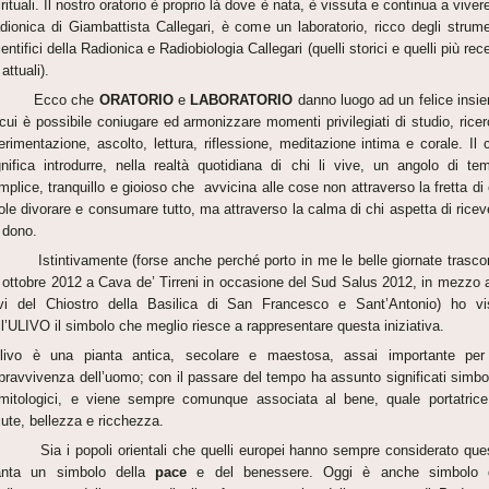
irituali. Il nostro oratorio è proprio là dove è nata, è vissuta e continua a vivere
dionica di Giambattista Callegari, è come un laboratorio, ricco degli strume
entifici della Radionica e Radiobiologia Callegari (quelli storici e quelli più rece
attuali).
cco che
ORATORIO
e
LABORATORIO
danno luogo ad un felice insi
 cui è possibile coniugare ed armonizzare momenti privilegiati di studio, ricer
erimentazione, ascolto, lettura, riflessione, meditazione intima e corale. Il 
gnifica introdurre, nella realtà quotidiana di chi li vive, un angolo di te
mplice, tranquillo e gioioso che avvicina alle cose non attraverso la fretta di 
ole divorare e consumare tutto, ma attraverso la calma di chi aspetta di ricev
 dono.
tintivamente (forse anche perché porto in me le belle giornate trasco
 ottobre 2012 a Cava de’ Tirreni in occasione del Sud Salus 2012, in mezzo a
ivi del Chiostro della Basilica di San Francesco e Sant’Antonio) ho vi
ll’ULIVO il simbolo che meglio riesce a rappresentare questa iniziativa.
ulivo è una pianta antica, secolare e maestosa, assai importante per
pravvivenza dell’uomo; con il passare del tempo ha assunto significati simbol
mitologici, e viene sempre comunque associata al bene, quale portatrice
lute, bellezza e ricchezza.
a i popoli orientali che quelli europei hanno sempre considerato que
anta un simbolo della
pace
e del benessere. Oggi è anche simbolo 