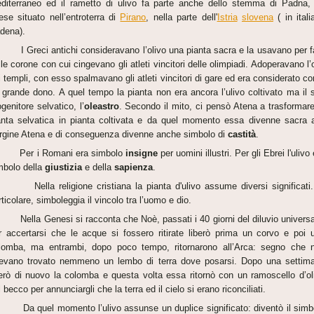
diterraneo ed il rametto di ulivo fa parte anche dello stemma di Padna,
ese situato nell’entroterra di
Pirano
, nella parte dell'
Istria
slovena
( in itali
dena).
Greci antichi consideravano l’olivo una pianta sacra e la usavano per f
lle corone con cui cingevano gli atleti vincitori delle olimpiadi. Adoperavano l’o
i templi, con esso spalmavano gli atleti vincitori di gare ed era considerato c
 grande dono. A quel tempo la pianta non era ancora l’ulivo coltivato ma il 
ogenitore selvatico, l’
oleastro
. Secondo il mito, ci pensò Atena a trasformare
anta selvatica in pianta coltivata e da quel momento essa divenne sacra a
rgine Atena e di conseguenza divenne anche simbolo di
castità
.
er i Romani era simbolo
insigne
per uomini illustri. Per gli Ebrei l'ulivo
mbolo della
giustizia
e della
sapienza
.
lla religione cristiana la pianta d'ulivo assume diversi significati.
rticolare, simboleggia il vincolo tra l’uomo e dio.
lla Genesi si racconta che Noè, passati i 40 giorni del diluvio universa
r accertarsi che le acque si fossero ritirate liberò prima un corvo e poi 
lomba, ma entrambi, dopo poco tempo, ritornarono all’Arca: segno che 
evano trovato nemmeno un lembo di terra dove posarsi. Dopo una settim
berò di nuovo la colomba e questa volta essa ritornò con un ramoscello d’ol
l becco per annunciargli che la terra ed il cielo si erano riconciliati.
 quel momento l’ulivo assunse un duplice significato: diventò il simb