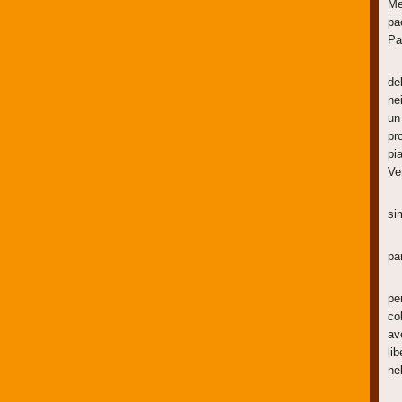
Me
pa
Pa
I 
de
ne
un
pr
pi
Ve
P
si
Ne
pa
Ne
pe
co
av
li
ne
Da