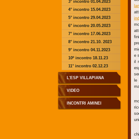
3° incontro 01.04.2023
la
4° incontro 15.04.2023
at
5° incontro 29.04.2023
ind
mo
6° incontro 20.05.2023
at
7° incontro 17.06.2023
fi
8° incontro 21.10. 2023
pr
mi
9° incontro 04.11.2023
e 
10º incontro 18.11.23
il
11° incontro 02.12.23
es
se
L'ESP VILLAPIANA
le
ma
VIDEO
mo
INCONTRI AMINEI
ri
so
un
L’
ch