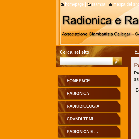
homepage
|
stampa
|
mappa del sit
Cerca nel sito
H
P
Pe
sar
HOMEPAGE
E
RADIONICA
RADIOBIOLOGIA
GRANDI TEMI
RADIONICA E ...