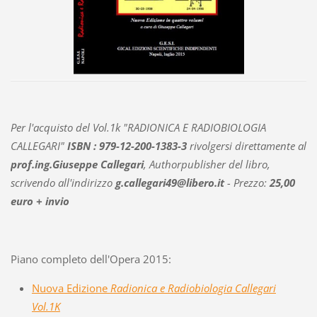
Per l'acquisto del Vol.1k "RADIONICA E RADIOBIOLOGIA
CALLEGARI"
ISBN : 979-12-200-1383-3
rivolgersi direttamente al
prof.ing.Giuseppe Callegari
, Authorpublisher del libro,
scrivendo all'indirizzo
g.callegari49@libero.it
- Prezzo:
25,00
euro + invio
Piano completo dell'Opera 2015:
Nuova Edizione
Radionica e Radiobiologia Callegari
Vol.1K