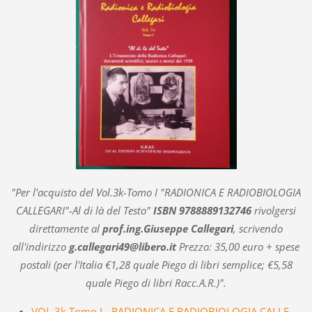
"Per l'acquisto del Vol.3k-Tomo I "RADIONICA E RADIOBIOLOGIA
CALLEGARI"-Al di là del Testo"
ISBN 9788889132746
rivolgersi
direttamente al
prof.ing.Giuseppe Callegari
, scrivendo
all'indirizzo
g.callegari49@libero.it
Prezzo: 35,00 euro + spese
postali (per l'Italia €1,28 quale Piego di libri semplice; €5,58
quale Piego di libri Racc.A.R.)".
VOL.3k.Tomo I - RADIONICA E RADIOBIOLOGIA CALLE