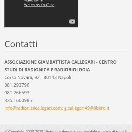
Contatti
ASSOCIAZIONE GIAMBATTISTA CALLEGARI - CENTRO
STUDI DI RADIONICA E RADIOBIOLOGIA
Corso Novara, 92 - 80143 Napoli
081.293796
081.266593
335.1660985
info@radionicacallegari.com; g.callegari49@libero.it
©Copyright 2003-2025 Vietata la riproduzione parziale o totale di tutto il