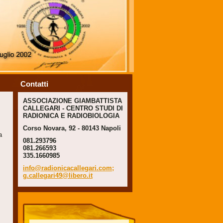
Contatti
ASSOCIAZIONE GIAMBATTISTA
CALLEGARI - CENTRO STUDI DI
RADIONICA E RADIOBIOLOGIA
Corso Novara, 92 - 80143 Napoli
a
081.293796
081.266593
335.1660985
info@radionicacallegari.com;
g.callegari49@libero.it