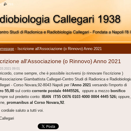
o
|
rss
omepage
-
Iscrizione all'Associazione (o Rinnovo) Anno 2021
scrizione all'Associazione (o Rinnovo) Anno 2021
03.2021 09:01
 ricordo, come sempre, che è possibile iscriversi (o rinnovare l'iscrizione )
l'Associazione Giambattista Callegari-Centro Studi di Radionica e Radiobiologi
llegari - Corso Novara,92-8043 Napoli per l'
Anno 2021
versando l'importo di
ro 55,00
sul conto
corrente postale 44445526,
oppure a mezzo
bonifico
mpre sul predetto conto:
IBAN IT55 O076 0103 4000 0004 4445 526;
oppure,
fine,
promanibus al Corso Novara,92
.
 cordiale saluto a tutti voi.
Callegari