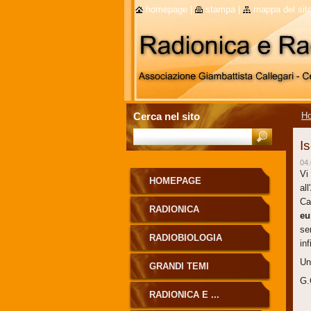
homepage
|
stampa
|
mappa del sit
Cerca nel sito
H
I
04.
Vi
HOMEPAGE
al
Ca
RADIONICA
eu
se
RADIOBIOLOGIA
in
Un
GRANDI TEMI
G.
RADIONICA E ...