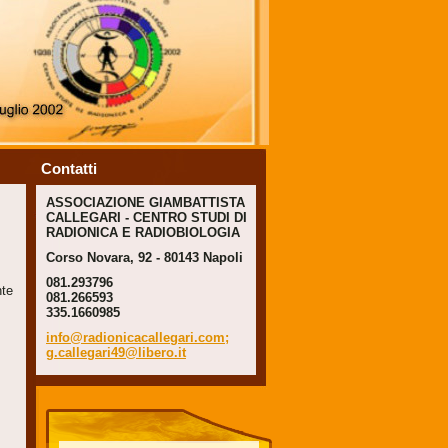
Contatti
ASSOCIAZIONE GIAMBATTISTA
CALLEGARI - CENTRO STUDI DI
RADIONICA E RADIOBIOLOGIA
Corso Novara, 92 - 80143 Napoli
081.293796
nte
081.266593
335.1660985
info@radionicacallegari.com;
g.callegari49@libero.it