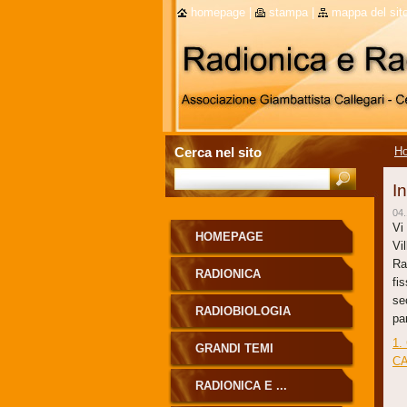
homepage
|
stampa
|
mappa del sit
Cerca nel sito
H
I
04.
Vi
HOMEPAGE
Vi
Ra
RADIONICA
fi
se
RADIOBIOLOGIA
pa
1.
GRANDI TEMI
CA
RADIONICA E ...