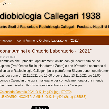
o
|
rss
omepage
-
Incontri Aminei e Oratorio Laboratorio - "2021"
ncontri Aminei e Oratorio Laboratorio - "2021"
11.2021 16:40
 comunico che i prossimi appuntamenti online con gli Incontri Aminei da
llapiana (Prof.Oreste Bellini-piattaforma Zoom) e con l'Oratorio Laboratorio di
dionica e Radiobiologia Callegari (sulla piattaforma Skype) sono rispettivame
ssati per venerdì 12.11.2021 ore 19,00 e per sabato 13.11.2021 ore 11,00,
condo i Calendari che qui si riallegano per comoda memoria di chi intende
rtecipare. Saluto tutti con un grande abbraccio. G.Callegari
 Calendario Oratorio 2021 O.K. img494.jpg (179070)
LENDARIO INCONTRI AMINEI O.K. img494 (2).jpg (135883)